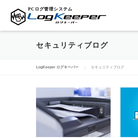
コ
ン
セキュリティブログ
テ
ン
LogKeeper ログキーパー
セキュリティブログ
ツ
へ
ス
キ
ッ
プ