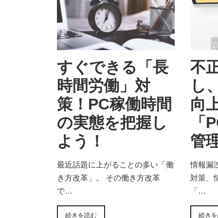
すぐできる「長
不
時間労働」対
し
策！PC稼働時間
向
の実態を把握し
「P
よう！
管
最近話題に上がることの多い「働
情報漏
き方改革」。 その働き方改革
対策、
で…
「…
続きを読む
続きを