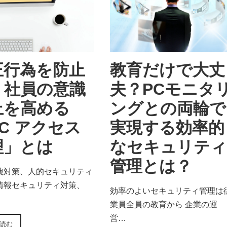
正行為を防止
教育だけで大丈
、社員の意識
夫？PCモニタ
上を高める
ングとの両輪で
C アクセス
実現する効率的
理」とは
なセキュリティ
管理とは？
洩対策、人的セキュリティ
情報セキュリティ対策、
効率のよいセキュリティ管理は
業員全員の教育から 企業の運
営…
読む