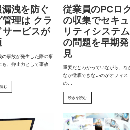
報漏洩を防ぐ
従業員のPCロ
グ管理は クラ
の収集でセキュ
ドサービスが
リティシステム
適
の問題を早期発
見
洩の事故が発生した際の事
にも、抑止力として事故
重要だとわかっていながら、な
なか徹底できないのがオフィス
の…
読む
続きを読む