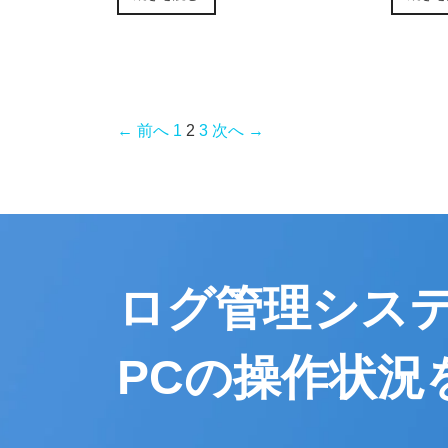
← 前へ
1
2
3
次へ →
ログ管理シス
PCの操作状況