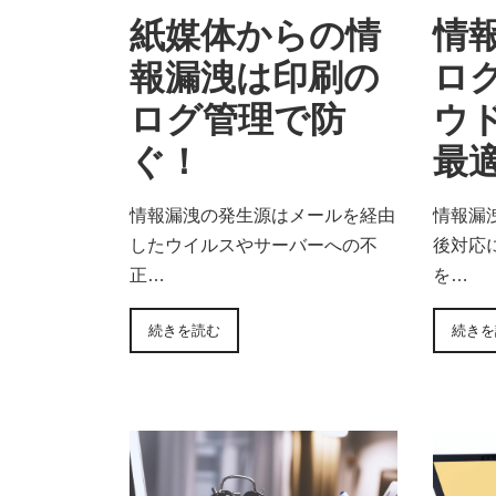
情
紙媒体からの情
ロ
報漏洩は印刷の
ウ
ログ管理で防
最
ぐ！
情報漏
情報漏洩の発生源はメールを経由
後対応
したウイルスやサーバーへの不
を…
正…
続きを
続きを読む