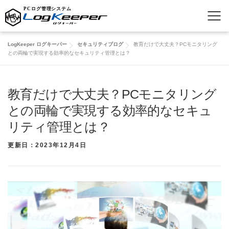
コ
LogKeeper ログキーパー
セキュリティブログ
教育だけで大丈夫？PCモニタリング
ン
との両輪で実現する効率的なセキュリティ管理とは？
テ
ン
ツ
教育だけで大丈夫？PCモニタリング
へ
ス
との両輪で実現する効率的なセキュ
キ
リティ管理とは？
ッ
プ
更新日：2023年12月4日