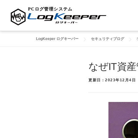
コ
LogKeeper ログキーパー
セキュリティブログ
ン
テ
ン
なぜIT資
ツ
へ
更新日：2023年12月4日
ス
キ
ッ
プ